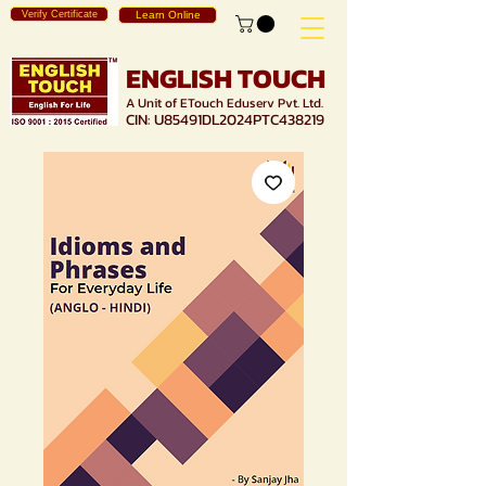
Verify Certificate
Learn Online
ENGLISH TOUCH
A Unit of ETouch Eduserv Pvt. Ltd.
CIN: U85491DL2024PTC438219