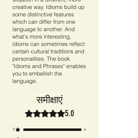
creative way. Idioms build up
some distinctive features
which can differ from one
language to another. And
what's more interesting,
idioms can sometimes reflect
certain cultural traditions and
personalities. The book
"Idioms and Phrases" enables
you to embellish the
language.
समीक्षाएं
5.0
5 में से 5 स्टार के रूप में रेट किया गया।
5
4