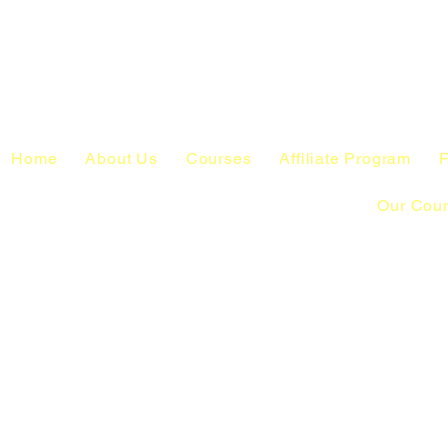
Home
About Us
Courses
Affiliate Program
F
Our Cou