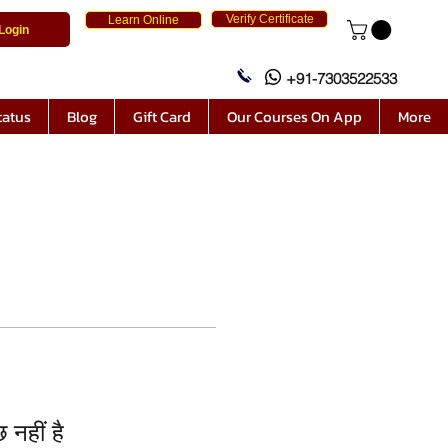
Verify Certificate
Learn Online
Login
+91-7303522533
tatus
Blog
Gift Card
Our Courses On App
More
 नहीं है