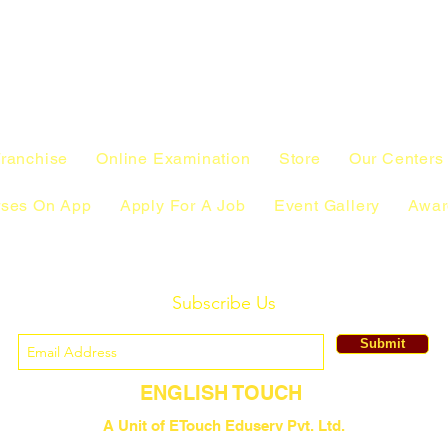
ranchise
Online Examination
Store
Our Centers
rses On App
Apply For A Job
Event Gallery
Awar
Subscribe Us
Submit
ENGLISH TOUCH
A Unit of ETouch Eduserv Pvt. Ltd.