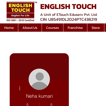
ENGLISH TOUCH
A Unit of ETouch Eduserv Pvt. Ltd.
CIN: U85491DL2024PTC438219
Home
About Us
Courses
Franchise
Store
अधिक कार्रवाइयाँ
Neha kumari
0
0